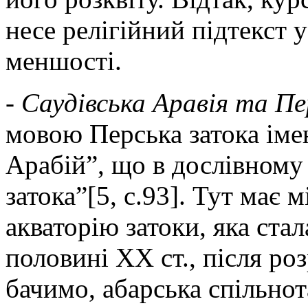
несе релігійний підтекст 
меншості.
- Саудівська Аравія та П
мовою Перська затока іме
Арабій”, що в дослівном
затока”[5, с.93]. Тут має 
акваторію затоки, яка ста
половині XX ст., після р
бачимо, абарська спільнот