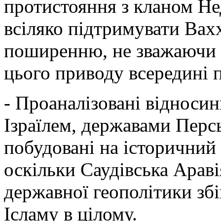
протистояння з кланом Не
всіляко підтримувати Вахх
поширенню, не зважаючи н
цього приводу всередині п
- Проаналізовані відносин
Ізраїлем, державами Перс
побудовані на історичний т
оскільки Саудівська Аравія
державної геополітики збі
Ісламу в цілому.