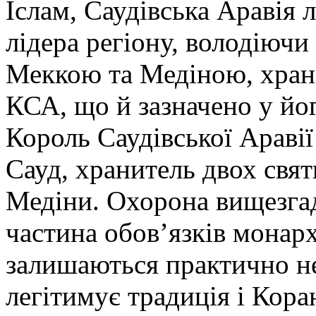
Іслам, Саудівська Аравія
лідера регіону, володіючи
Меккою та Медіною, хран
КСА, що й зазначено у йог
Король Саудівської Аравії
Сауд, хранитель двох свят
Медіни. Охорона вищезгад
частина обов’язків монар
залишаються практично н
легітимує традиція і Коран