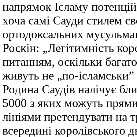
напрямок Ісламу потенцій
хоча самі Сауди стилем св
ортодоксальних мусульма
Роскін: „Легітимність коро
питанням, оскільки багато
живуть не „по-ісламськи” у
Родина Саудів налічує бли
5000 з яких можуть прям
лініями претендувати на т
всередині королівського 