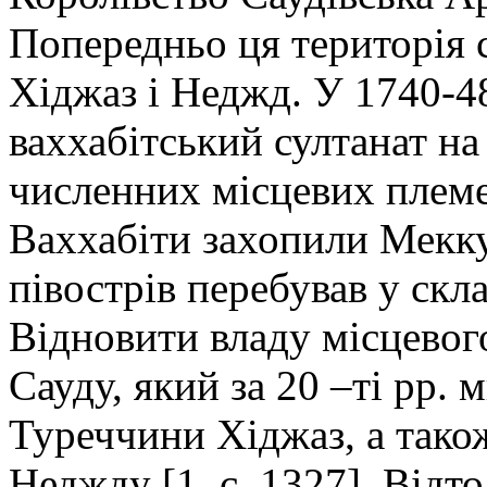
Попередньо ця територія с
Хіджаз і Неджд. У 1740-48
ваххабітський султанат на
численних місцевих племе
Ваххабіти захопили Мекку,
півострів перебував у скла
Відновити владу місцевог
Сауду, який за 20 –ті рр. 
Туреччини Хіджаз, а також
Неджду [1, с. 1327]. Відт