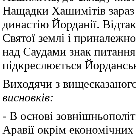
Нащадки Хашимітів зараз
династію Йорданії. Відтак
Святої землі і приналежн
над Саудами знак питання
підкреслюється Йорданс
Виходячи з вищесказаног
висновків:
- В основі зовнішньополіт
Аравії окрім економічних 