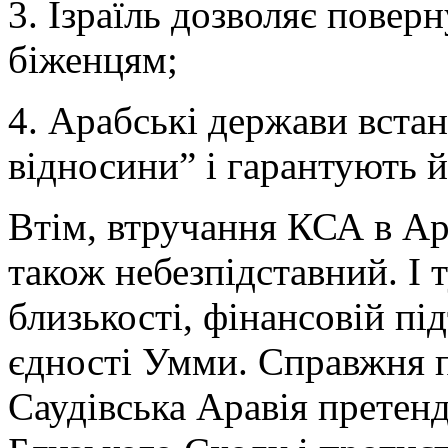
3. Ізраїль дозволяє повер
біженцям;
4. Арабські держави вста
відносини” і гарантують йо
Втім, втручання КСА в Ар
також небезпідставний. І 
близькості, фінансовій пі
єдності Умми. Справжня п
Саудівська Аравія претенд