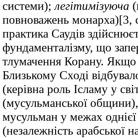
системи);
легітимізуюча
повноважень монарха)[3, с
практика Саудів здійснює
фундаменталізму, що запе
тлумачення Корану. Якщо 
Близькому Сході відбувал
(керівна роль Ісламу у св
(мусульманської общини),
мусульман у межах однієї
(незалежність арабської н