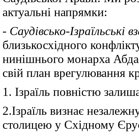
актуальні напрямки:
-
Саудівсько-Ізраїльські 
близькосхідного конфлікту
нинішнього монарха Абдал
свій план врегулювання к
1. Ізраїль повністю залиш
2.Ізраїль визнає незалежн
столицею у Східному Єру