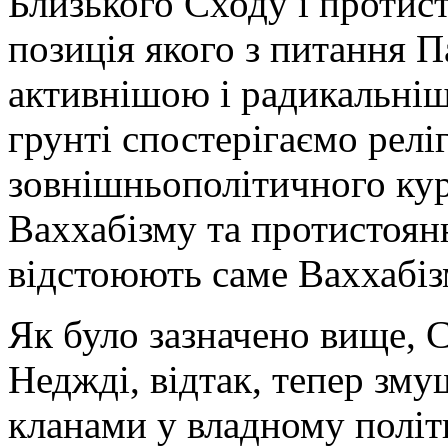
Близького Сходу і протист
позиція якого з питання П
активнішою і радикальніш
грунті спостерігаємо релі
зовнішньополітичного ку
Ваххабізму та протистоян
відстоюють саме Ваххабіз
Як було зазначено вище, 
Неджді, відтак, тепер зму
кланами у владному політ