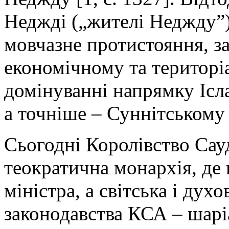
Неджді („жителі Неджду”)
мовчазне протистояння, з
економічному та територі
домінуванні напрямку Ісл
а точніше – Суннітському 
Сьогодні Королівство Сау
теократична монархія, де 
міністра, а світська і дух
законодавства КСА – шаріа