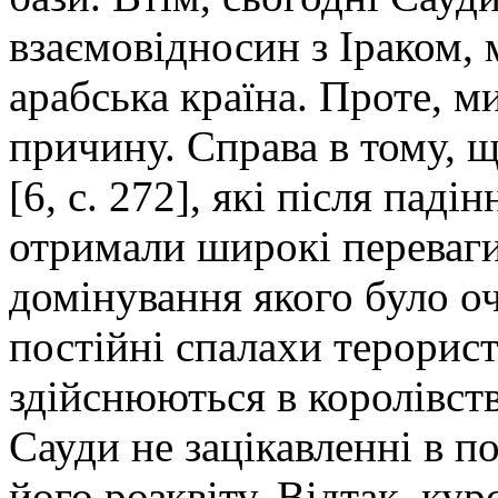
взаємовідносин з Іраком,
арабська країна. Проте, м
причину. Справа в тому, 
[6, с. 272], які після па
отримали широкі переваги
домінування якого було 
постійні спалахи терорис
здійснюються в королівст
Сауди не зацікавленні в 
його розквіту. Відтак, ку