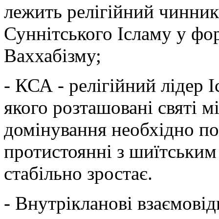
лежить релігійний чинник
Суннітського Ісламу у фо
Ваххабізму;
- КСА - релігійний лідер І
якого розташовані святі мі
домінування необхідно по
протистоянні з шиїтським 
стабільно зростає.
- Внутрікланові взаємовід