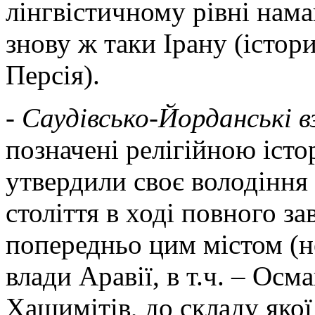
лінгвістичному рівні нама
знову ж таки Ірану (істори
Персія).
- Саудівсько-Йорданські 
позначені релігійною істо
утвердили своє володіння
століття в ході повного з
попередньо цим містом (н
влади Аравії, в т.ч. – Осм
Хашимітів, до складу яко