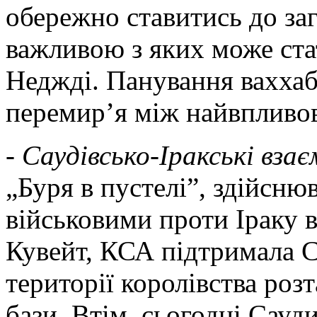
обережно ставитись до заг
важливою з яких може ста
Неджді. Панування ваххаб
перемир’я між найвпливо
- Саудівсько-Іракські вза
„Буря в пустелі”, здійсн
військовими проти Іраку в
Кувейт, КСА підтримала 
території королівства роз
бази. Втім, сьогодні Сауд