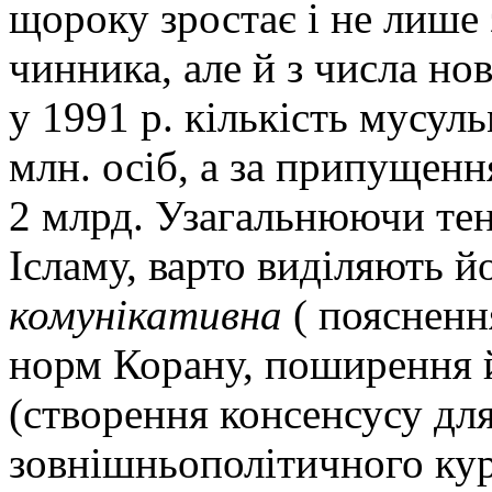
щороку зростає і не лише
чинника, але й з числа н
у 1991 р. кількість мусул
млн. осіб, а за припущенн
2 млрд. Узагальнюючи тен
Ісламу, варто виділяють й
комунікативна
( поясненн
норм Корану, поширення 
(створення консенсусу дл
зовнішньополітичного кур