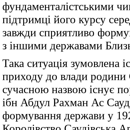
фундаменталістськими чи
підтримці його курсу сере
завжди сприятливо форму
з іншими державами Близь
Така ситуація зумовлена 
приходу до влади родини С
сучасною назвою існує по
ібн Абдул Рахман Ас Сауд
формування держави у 1927
Королівство Саудівська А